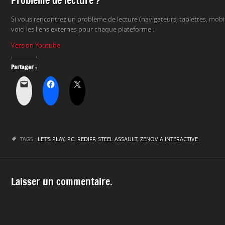
Problème de lecture ?
Si vous rencontrez un problème de lecture (navigateurs, tablettes, mob
voici les liens externes pour chaque plateforme :
Version Youtube
Partager :
TAGS :
LET'S PLAY
,
PC
,
REDIFF
,
STEEL ASSAULT
,
ZENOVIA INTERACTIVE
Laisser un commentaire.