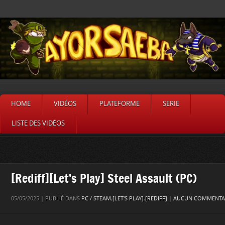
HOME
VIDÉOS
PLATEFORME
SERIE
LISTE DES VIDÉOS
[Rediff][Let’s Play] Steel Assault (PC)
05/05/2025 | PUBLIÉ DANS
PC / STEAM
,
[LET'S PLAY]
,
[REDIFF]
|
AUCUN COMMENTAI