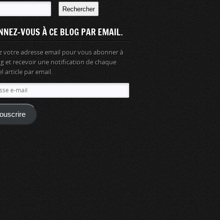
Rechercher
NNEZ-VOUS À CE BLOG PAR EMAIL.
z votre adresse email pour vous abonner à
og et recevoir une notification de chaque
 article par email.
se
ouscrire