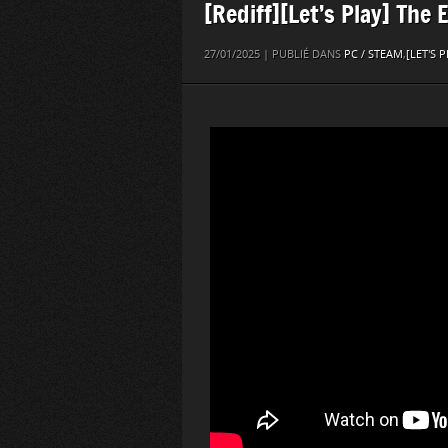
[Rediff][Let’s Play] The 
27/01/2025 | PUBLIÉ DANS
PC / STEAM
,
[LET'S P