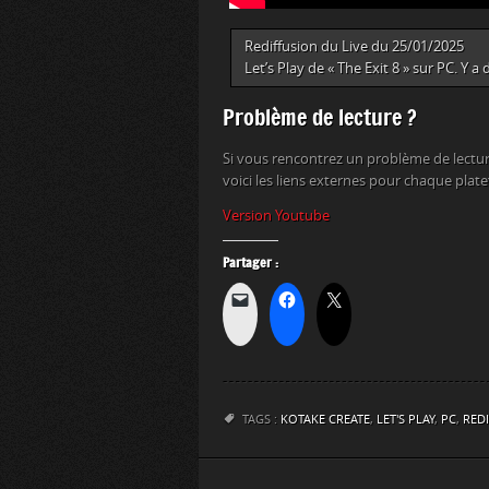
Rediffusion du Live du 25/01/2025
Let’s Play de « The Exit 8 » sur PC. Y 
Problème de lecture ?
Si vous rencontrez un problème de lectur
voici les liens externes pour chaque plat
Version Youtube
Partager :
TAGS :
KOTAKE CREATE
,
LET'S PLAY
,
PC
,
REDI