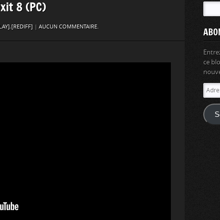
Exit 8 (PC)
LAY]
,
[REDIFF]
|
AUCUN COMMENTAIRE.
ABO
Entre
ce bl
nouvel
Adres
e-
mail
S