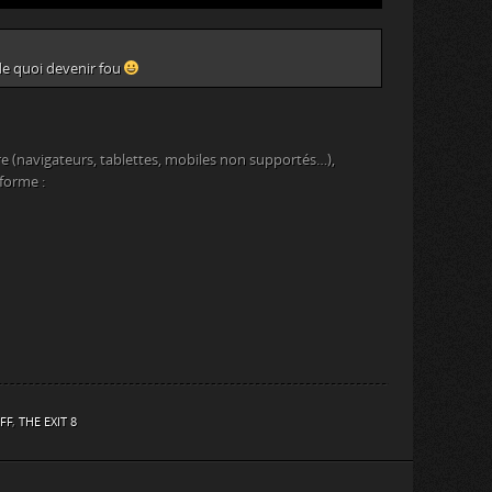
a de quoi devenir fou
e (navigateurs, tablettes, mobiles non supportés…),
eforme :
FF
,
THE EXIT 8