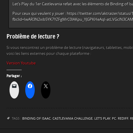
Let’s Play du 1er Castlevania refait avec les éléments de Binding of Is
Pour ceux qui veulent y jouer : https://twitter.com/aktraizer/stat
fbclid=IwAR3N2xib5YK7YZFgMrC0lAKpu_YJGPKHeAqI-atLVGclN3C
Problème de lecture ?
Si vous rencontrez un problème de lecture (navigateurs, tablettes, mob
voici les liens externes pour chaque plateforme :
Version Youtube
Partager :
TAGS :
BINDING OF ISAAC
,
CASTLEVANIA CHALLENGE
,
LET'S PLAY
,
PC
,
REDIFF
,
R