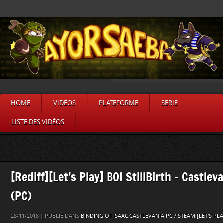
HOME
VIDÉOS
PLATEFORME
SERIE
LISTE DES VIDÉOS
[Rediff][Let’s Play] BOI StillBirth – Castle
(PC)
28/11/2018 | PUBLIÉ DANS
BINDING OF ISAAC
,
CASTLEVANIA
,
PC / STEAM
,
[LET'S PLA