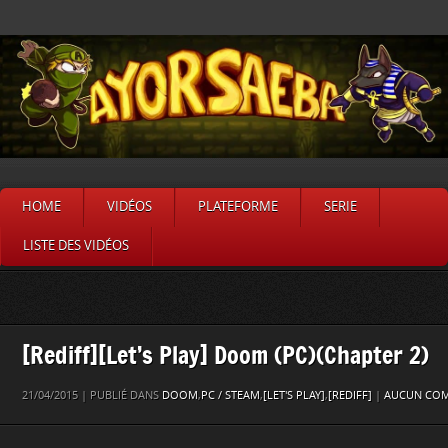
HOME
VIDÉOS
PLATEFORME
SERIE
LISTE DES VIDÉOS
[Rediff][Let’s Play] Doom (PC)(Chapter 2)
21/04/2015 | PUBLIÉ DANS
DOOM
,
PC / STEAM
,
[LET'S PLAY]
,
[REDIFF]
|
AUCUN COM