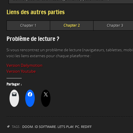
Liens des autres parties
Chapter 1
Chapter 2
Chapter 3
Problème de lecture ?
Si vous rencontrez un problème de lecture (navigateurs, tablettes, mob
voici les liens externes pour chaque plateforme :
Version Dailymotion
Version Youtube
Partager :
TAGS :
DOOM
,
ID SOFTWARE
,
LET'S PLAY
,
PC
,
REDIFF