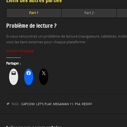
Liens des autres parties
Part 1
Part 2
Problème de lecture ?
Si vous rencontrez un problème de lecture (navigateurs, tablettes, mob
voici les liens externes pour chaque plateforme :
Version Youtube
Partager :
TAGS :
CAPCOM
,
LET'S PLAY
,
MEGAMAN 11
,
PS4
,
REDIFF