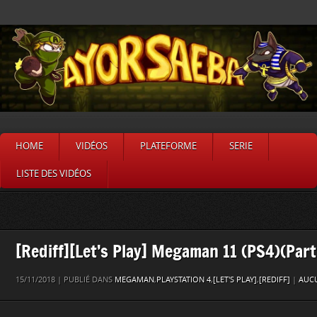
HOME
VIDÉOS
PLATEFORME
SERIE
LISTE DES VIDÉOS
[Rediff][Let’s Play] Megaman 11 (PS4)(Part
15/11/2018 | PUBLIÉ DANS
MEGAMAN
,
PLAYSTATION 4
,
[LET'S PLAY]
,
[REDIFF]
|
AUC