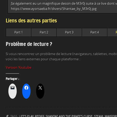
J’ai également eu un magnifique dessin de M3r0j suite à ce live dont voi
https://www.ayorsaeba.fr/divers/Shantae_by_M3r0j.jpg
Liens des autres parties
Part 1
Part 2
Part 3
Part 4
Problème de lecture ?
Si vous rencontrez un problème de lecture (navigateurs, tablettes, mob
voici les liens externes pour chaque plateforme :
Version Youtube
Partager :
TAGS :
LET'S PLAY
,
REDIFF
,
SHANTAE AND THE PIRATE'S CURSE
,
STEAM
,
WAYFOR