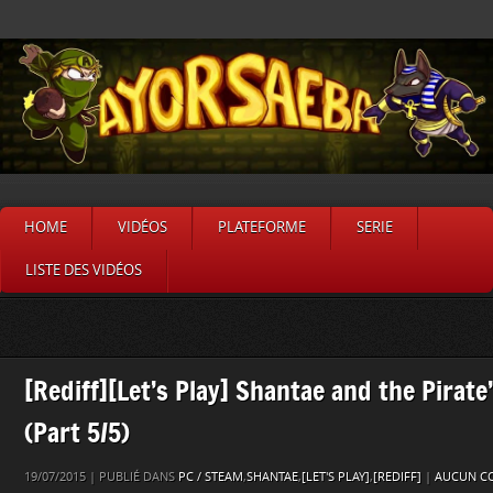
HOME
VIDÉOS
PLATEFORME
SERIE
LISTE DES VIDÉOS
[Rediff][Let’s Play] Shantae and the Pirate
(Part 5/5)
19/07/2015 | PUBLIÉ DANS
PC / STEAM
,
SHANTAE
,
[LET'S PLAY]
,
[REDIFF]
|
AUCUN C