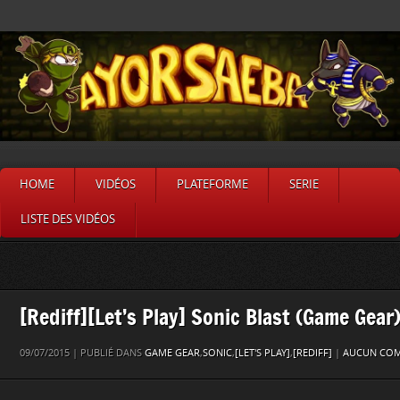
HOME
VIDÉOS
PLATEFORME
SERIE
LISTE DES VIDÉOS
[Rediff][Let’s Play] Sonic Blast (Game Gear
09/07/2015 | PUBLIÉ DANS
GAME GEAR
,
SONIC
,
[LET'S PLAY]
,
[REDIFF]
|
AUCUN COM