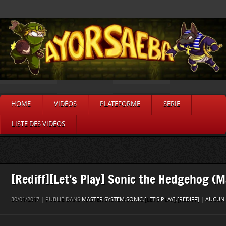
HOME
VIDÉOS
PLATEFORME
SERIE
LISTE DES VIDÉOS
[Rediff][Let’s Play] Sonic the Hedgehog (
30/01/2017 | PUBLIÉ DANS
MASTER SYSTEM
,
SONIC
,
[LET'S PLAY]
,
[REDIFF]
|
AUCUN 