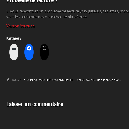
Problème de lecture ?
Si vous rencontrez un problème de lecture (navigateurs, tablettes, mob
voici les liens externes pour chaque plateforme :
Version Youtube
Partager :
TAGS :
LET'S PLAY
,
MASTER SYSTEM
,
REDIFF
,
SEGA
,
SONIC THE HEDGEHOG
Laisser un commentaire.