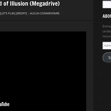
d of Illusion (Megadrive)
[LET'S PLAY]
,
[REDIFF]
|
AUCUN COMMENTAIRE.
ABO
Entre
ce bl
nouvel
Adres
e-
mail
S