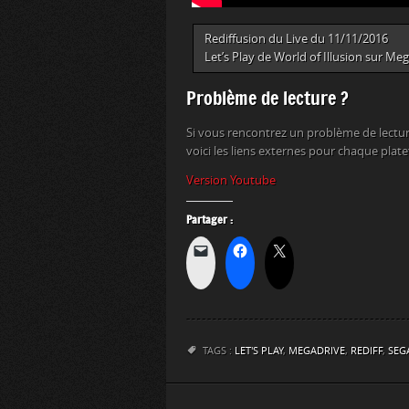
Rediffusion du Live du 11/11/2016
Let’s Play de World of Illusion sur Meg
Problème de lecture ?
Si vous rencontrez un problème de lectur
voici les liens externes pour chaque plat
Version Youtube
Partager :
TAGS :
LET'S PLAY
,
MEGADRIVE
,
REDIFF
,
SEG