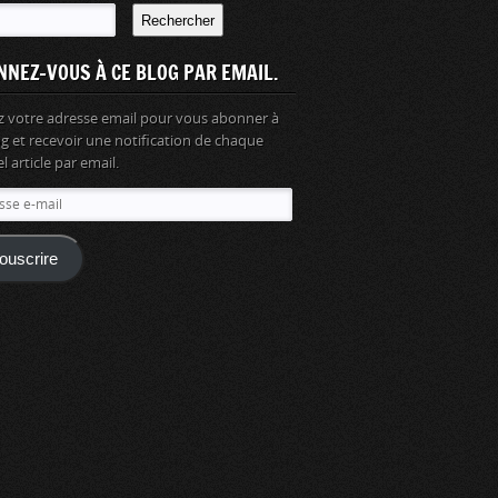
Rechercher
NNEZ-VOUS À CE BLOG PAR EMAIL.
z votre adresse email pour vous abonner à
og et recevoir une notification de chaque
 article par email.
se
ouscrire