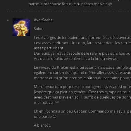
partie la prochaine fois que tu passes me voir 🙂
AyorSaeba
Salut,
Les 3 vierges de fer étaient une horreur à sa découverte
c’est assez endurant. Un coup, faut rester dans les cercle
assez perturbant.
D’ailleurs, ça m’avait saoulé de le refaire plusieurs fois po
Art qui se débloque seulement à la fin du niveau…
Le niveau du Kraken est intéressant mais pas si simple 
également car on doit quand même aller assez vite avant q
marrant aussi qu’on prenne le bâton du capitaine pour g
Merci beaucoup pour tes encouragements et aussi pour e
J’espère que ça plait en général. C’est très sympa en tout c
avec, c’est pas grave en soi. Il suffit de quelques perso
me motiver ^^
Eh eh, j’connais un peu Captain Commando mais j’y ai p
une partie 😉
A bientôt.