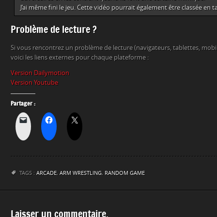
J’ai même fini le jeu. Cette vidéo pourrait également être classée en 
Problème de lecture ?
Si vous rencontrez un problème de lecture (navigateurs, tablettes, mob
voici les liens externes pour chaque plateforme :
Version Dailymotion
Version Youtube
Partager :
TAGS :
ARCADE
,
ARM WRESTLING
,
RANDOM GAME
Laisser un commentaire.