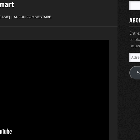
Smart
GAME]
|
AUCUN COMMENTAIRE.
ABO
Entre
ce bl
nouvel
Adres
e-
mail
S