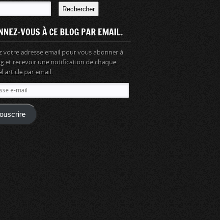
Rechercher
NNEZ-VOUS À CE BLOG PAR EMAIL.
z votre adresse email pour vous abonner à
og et recevoir une notification de chaque
 article par email.
se
ouscrire