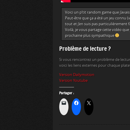
Voici un p’tit random game que j’avais 
Peut-être que ça a été un jeu connu (v
tout et j’en suis pas particulièrement 
Voilà, je vous partage cette vidéo q
prochaine plus sympathique
Problème de lecture ?
Si vous rencontrez un problème de lectur
voici les liens externes pour chaque plat
Version Dailymotion
Version Youtube
Partager :