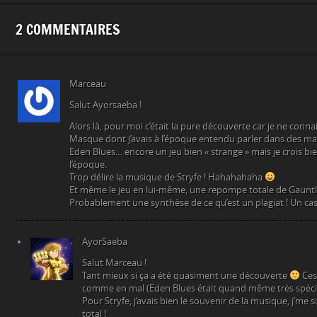
2 COMMENTAIRES
Marceau
Salut Ayorsaeba !
Alors là, pour moi c’était la pure découverte car je ne conna
Masque dont j’avais à l’époque entendu parler dans des ma
Eden Blues… encore un jeu bien « strange » mais je crois bie
l’époque.
Trop délire la musique de Stryfe ! Hahahahaha
Et même le jeu en lui-même, une repompe totale de Gauntle
Probablement une synthèse de ce qu’est un plagiat ! Un cas 
AyorSaeba
Salut Marceau !
Tant mieux si ça a été quasiment une découverte
Ces
comme en mal (Eden Blues était quand même très spécia
Pour Stryfe, j’avais bien le souvenir de la musique, j’me 
total !