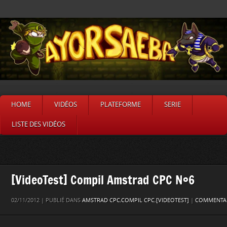
HOME
VIDÉOS
PLATEFORME
SERIE
LISTE DES VIDÉOS
[VideoTest] Compil Amstrad CPC N°6
02/11/2012 | PUBLIÉ DANS
AMSTRAD CPC
,
COMPIL CPC
,
[VIDEOTEST]
|
COMMENTAIR