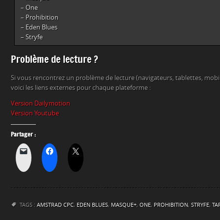
– One
– Prohibition
– Eden Blues
– Stryfe
Problème de lecture ?
Si vous rencontrez un problème de lecture (navigateurs, tablettes, mob
voici les liens externes pour chaque plateforme :
Version Dailymotion
Version Youtube
Partager :
TAGS :
AMSTRAD CPC
,
EDEN BLUES
,
MASQUE+
,
ONE
,
PROHIBITION
,
STRYFE
,
TA