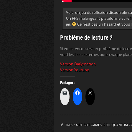
Voici un jeu de réflexion disponibl
Un FPS mélangeant plateforme et réfle
jeu
Ce n’est pas un hasard et vous 
Problème de lecture ?
Si vous rencontrez un problème de lectur
voici les liens externes pour chaque plat
Version Dailymotion
Version Youtube
Partager :
TAGS :
AIRTIGHT GAMES
,
PSN
,
QUANTUM C