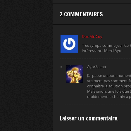
2 COMMENTAIRES
Doc Mc Coy
Très sympa comme jeu ! Certa
intéressant ! Merci Ayor
AyorSaeba
J’ai passé un bon moment s
vraiment pas comment fair
connaître la solution pr
Mais sinon, une fois que 
rapidement le chemin à 
Laisser un commentaire.