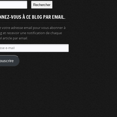
Rechercher
NNEZ-VOUS À CE BLOG PAR EMAIL.
z votre adresse email pour vous abonner à
og et recevoir une notification de chaque
 article par email.
se
ouscrire