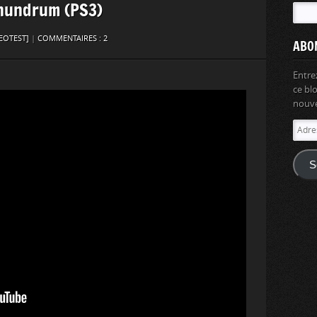
onundrum (PS3)
EOTEST]
|
COMMENTAIRES : 2
ABO
Entre
ce bl
nouvel
Adres
e-
mail
S