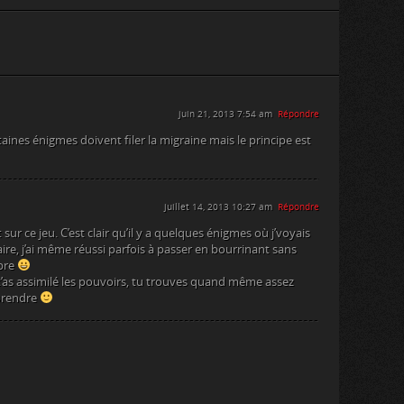
juin 21, 2013 7:54 am
Répondre
ines énigmes doivent filer la migraine mais le principe est
juillet 14, 2013 10:27 am
Répondre
ur ce jeu. C’est clair qu’il y a quelques énigmes où j’voyais
e, j’ai même réussi parfois à passer en bourrinant sans
opre
t’as assimilé les pouvoirs, tu trouves quand même assez
prendre