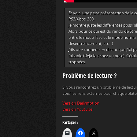
Et voici une p’tite présentation de la 
PS3/Xbox 360.
Je montre juste les différentes possib
Alors pour ce qui est du rendu de Str
entre le mode lissé et le mode normal 
désentrelacement, etc…)
J’dis une connerie en disant que j’l’ai
faisable (déjà fait chez un pote). C’étai
trophées.
Problème de lecture ?
Si vous rencontrez un problème de lectur
voici les liens externes pour chaque plat
Version Dailymotion
Version Youtube
Partager :