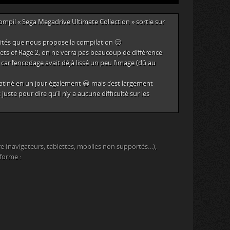
compil « Sega Megadrive Ultimate Collection » sortie sur
ilités que nous propose la compilation 🙂
eets of Rage 2, on ne verra pas beaucoup de différence
car l’encodage avait déjà lissé un peu l’image (dû au
 platiné en un jour également 😀 mais c’est largement
t juste pour dire qu’il n’y a aucune difficulté sur les
e (navigateurs, tablettes, mobiles non supportés…),
eforme :