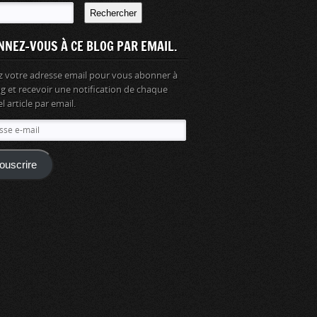
Rechercher
NNEZ-VOUS À CE BLOG PAR EMAIL.
z votre adresse email pour vous abonner à
og et recevoir une notification de chaque
 article par email.
se
ouscrire