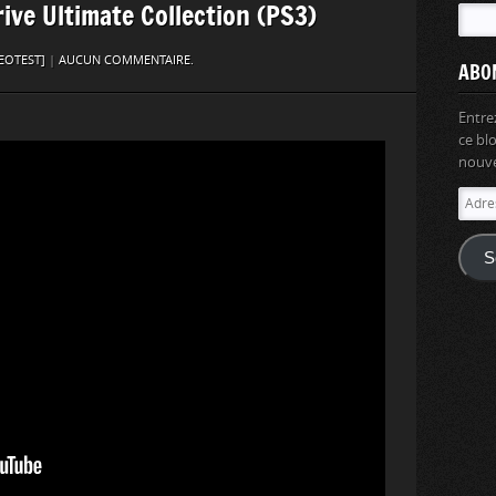
ive Ultimate Collection (PS3)
EOTEST]
|
AUCUN COMMENTAIRE.
ABO
Entre
ce bl
nouvel
Adres
e-
mail
S