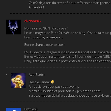
Ca m’a déjà pris du temps à tout référencer mais j’pense 
A bientôt !
elvandar06
Non, non et NON ! Ca va pas !
Le seul moyen de fêter l’arrivée de ce blog, c’est de faire un
hum… désolé, je m’égare…
Bonne chance pour ce site !
PS : tu devrais intégrer la vidéo dans les posts à la place d
lire les vidéos en restant sur le site ! il suffit de mettre l’U
Daily) telle quelle dans le post, enfin si je dis pas de conneri
AyorSaeba
Hello elvandar
Ah ouais, on peut pas tout avoir ;p
Merci du soutien et pour ton PS, j’en prends note.
Y a ptet moyen de faire quelque chose dans ce style en 
Profile59