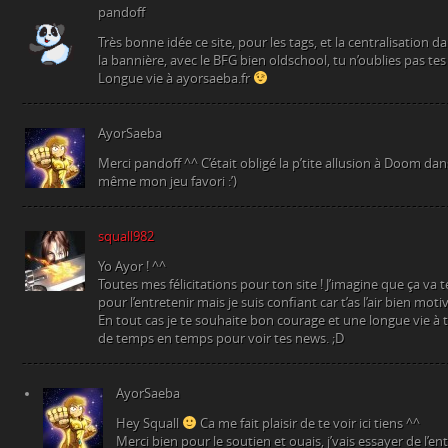
pandoff
Très bonne idée ce site, pour les tags, et la centralisation 
la bannière, avec le BFG bien oldschool, tu n’oublies pas tes
Longue vie à ayorsaeba.fr
AyorSaeba
Merci pandoff ^^ C’était obligé la p’tite allusion à Doom da
même mon jeu favori :’)
squall982
Yo Ayor ! ^^
Toutes mes félicitations pour ton site ! J’imagine que ça va
pour l’entretenir mais je suis confiant car t’as l’air bien moti
En tout cas je te souhaite bon courage et une longue vie à to
de temps en temps pour voir tes news. ;D
AyorSaeba
Hey Squall
Ca me fait plaisir de te voir ici tiens ^^
Merci bien pour le soutien et ouais, j’vais essayer de l’e