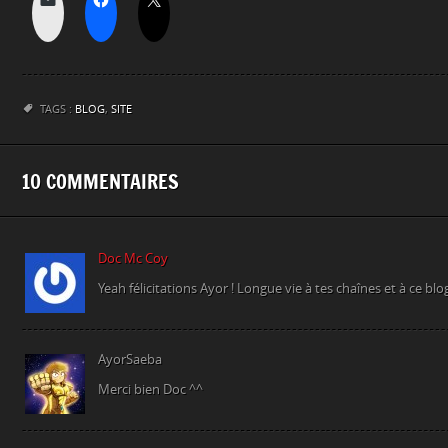
TAGS :
BLOG
,
SITE
10 COMMENTAIRES
Doc Mc Coy
Yeah félicitations Ayor ! Longue vie à tes chaînes et à ce bl
AyorSaeba
Merci bien Doc ^^