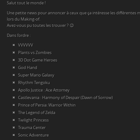
Salut tout le monde !
Une petite news pour annoncer à ceux que ça intéresse les différentes m
lors du Making-of.
Avez-vous pu toutes les trouver ? 😉
Dans l’ordre :
VVVVVV
Plants vs Zombies
3D Dot Game Heroes
God Hand
Super Mario Galaxy
Rhythm Tengoku
Apollo Justice : Ace Attorney
Castlevania : Harmony of Despair (Dawn of Sorrow)
Prince of Persia: Warrior Within
The Legend of Zelda
Twilight Princess
Trauma Center
Sonic Adventure