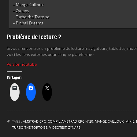
– Mange Cailloux
– Zynaps
– Turbo the Tortoise
– Pinball Dreams
Problème de lecture ?
Si vous rencontrez un problème de lecture (navigateurs, tablettes, mob
voici les liens externes pour chaque plateforme :
Version Youtube
Partager :
TAGS :
AMSTRAD CPC
,
COMPIL AMSTRAD CPC N°20
,
MANGE CAILLOUX
,
MIKIE
,
TURBO THE TORTOISE
,
VIDEOTEST
,
ZYNAPS