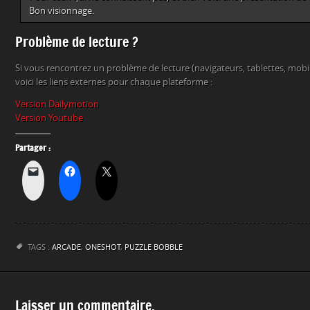
Bon visionnage.
Problème de lecture ?
Si vous rencontrez un problème de lecture (navigateurs, tablettes, mob
voici les liens externes pour chaque plateforme :
Version Dailymotion
Version Youtube
Partager :
TAGS :
ARCADE
,
ONESHOT
,
PUZZLE BOBBLE
Laisser un commentaire.