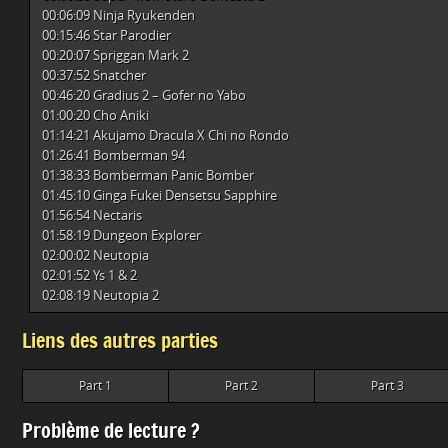
00:06:09 Ninja Ryukenden
00:15:46 Star Parodier
00:20:07 Spriggan Mark 2
00:37:52 Snatcher
00:46:20 Gradius 2 – Gofer no Yabo
01:00:20 Cho Aniki
01:14:21 Akujamo Dracula X Chi no Rondo
01:26:41 Bomberman 94
01:38:33 Bomberman Panic Bomber
01:45:10 Ginga Fukei Densetsu Sapphire
01:56:54 Nectaris
01:58:19 Dungeon Explorer
02:00:02 Neutopia
02:01:52 Ys 1 & 2
02:08:19 Neutopia 2
Liens des autres parties
Part 1
Part 2
Part 3
Problème de lecture ?