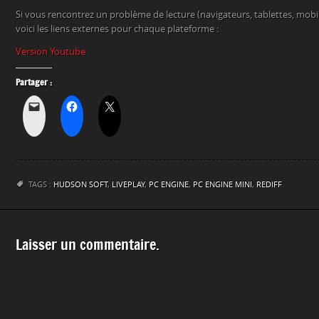
Si vous rencontrez un problème de lecture (navigateurs, tablettes, mob
voici les liens externes pour chaque plateforme :
Version Youtube
Partager :
TAGS :
HUDSON SOFT
,
LIVEPLAY
,
PC ENGINE
,
PC ENGINE MINI
,
REDIFF
Laisser un commentaire.