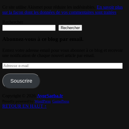
Ce site utilise Akismet pour réduire les indésirables.
En savoir plus
sur la façon dont les données de vos commentaires sont traitées
.
Rechercher
Rechercher
Abonnez-vous à ce blog par email.
Entrez votre adresse email pour vous abonner à ce blog et recevoir
une notification de chaque nouvel article par email.
Adresse
e-
mail
Souscrire
Copyright © 2026
AyorSaeba.fr
Proudly powered by
WordPress
.
GamePress
RETOUR EN HAUT ↑