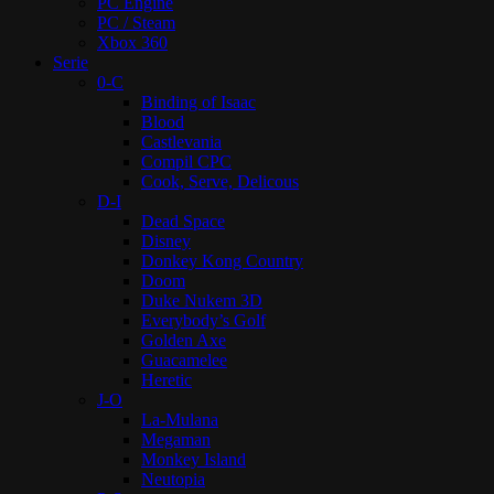
PC Engine
PC / Steam
Xbox 360
Serie
0-C
Binding of Isaac
Blood
Castlevania
Compil CPC
Cook, Serve, Delicous
D-I
Dead Space
Disney
Donkey Kong Country
Doom
Duke Nukem 3D
Everybody’s Golf
Golden Axe
Guacamelee
Heretic
J-O
La-Mulana
Megaman
Monkey Island
Neutopia