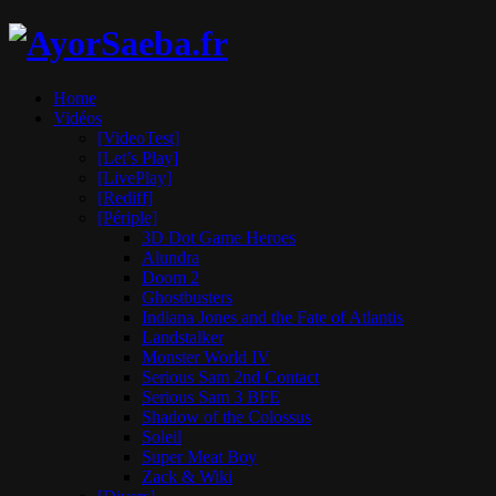
Home
Vidéos
[VideoTest]
[Let’s Play]
[LivePlay]
[Rediff]
[Périple]
3D Dot Game Heroes
Alundra
Doom 2
Ghostbusters
Indiana Jones and the Fate of Atlantis
Landstalker
Monster World IV
Serious Sam 2nd Contact
Serious Sam 3 BFE
Shadow of the Colossus
Soleil
Super Meat Boy
Zack & Wiki