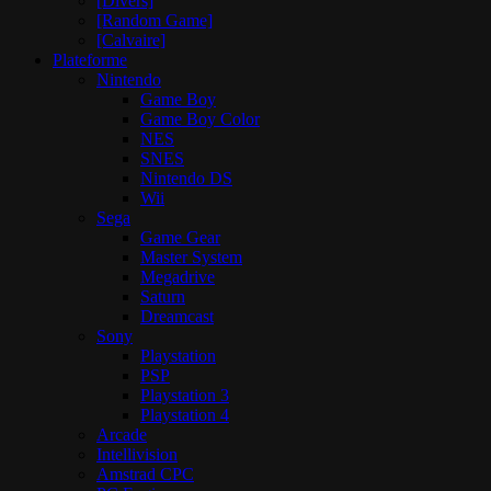
[Divers]
[Random Game]
[Calvaire]
Plateforme
Nintendo
Game Boy
Game Boy Color
NES
SNES
Nintendo DS
Wii
Sega
Game Gear
Master System
Megadrive
Saturn
Dreamcast
Sony
Playstation
PSP
Playstation 3
Playstation 4
Arcade
Intellivision
Amstrad CPC