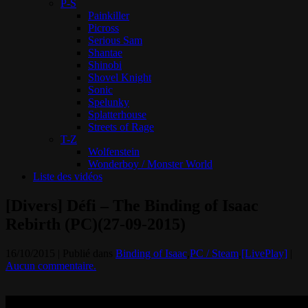
P-S
Painkiller
Picross
Serious Sam
Shantae
Shinobi
Shovel Knight
Sonic
Spelunky
Splatterhouse
Streets of Rage
T-Z
Wolfenstein
Wonderboy / Monster World
Liste des vidéos
[Divers] Défi – The Binding of Isaac
Rebirth (PC)(27-09-2015)
16/10/2015 | Publié dans
Binding of Isaac
,
PC / Steam
,
[LivePlay]
|
Aucun commentaire.