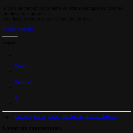
Si vous rencontrez un problème de lecture (navigateurs, tablettes,
mobiles non supportés…),
voici les liens externes pour chaque plateforme :
Version Youtube
Partager :
E-mail
Facebook
X
Tags :
LivePlay
,
Rediff
,
Steam
,
The Binding of Isaac Rebirth
Laisser un commentaire.