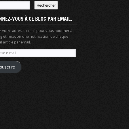
Rechercher
NNEZ-VOUS À CE BLOG PAR EMAIL.
z votre adresse email pour vous abonner à
og et recevoir une notification de chaque
 article par email.
se
ouscrire