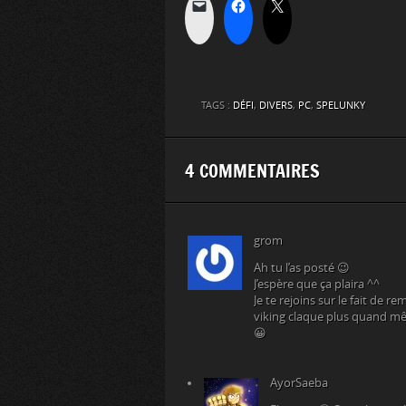
TAGS :
DÉFI
,
DIVERS
,
PC
,
SPELUNKY
4 COMMENTAIRES
grom
Ah tu l’as posté 😉
J’espère que ça plaira ^^
Je te rejoins sur le fait de 
viking claque plus quand m
😀
AyorSaeba