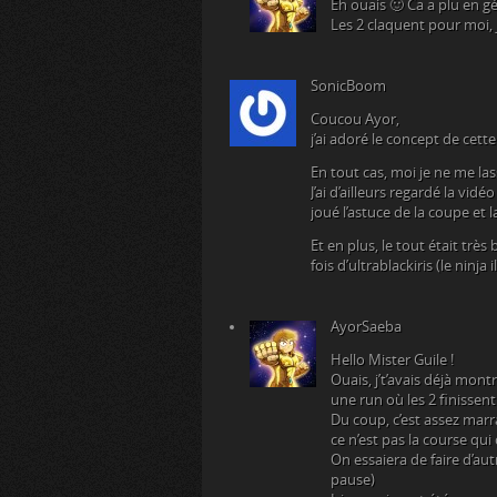
Eh ouais 🙂 Ca a plu en g
Les 2 claquent pour moi, j
SonicBoom
Coucou Ayor,
j’ai adoré le concept de cett
En tout cas, moi je ne me la
J’ai d’ailleurs regardé la vid
joué l’astuce de la coupe et 
Et en plus, le tout était trè
fois d’ultrablackiris (le ninja i
AyorSaeba
Hello Mister Guile !
Ouais, j’t’avais déjà mon
une run où les 2 finissent
Du coup, c’est assez mar
ce n’est pas la course qu
On essaiera de faire d’au
pause)