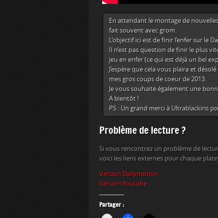
En attendant le montage de nouvelles 
fait souvent avec grom.
L’objectif ici est de finir l’enfer sur l
Il n’est pas question de finir le plus vi
jeu en enfer (ce qui est déjà un bel expl
J’espère que cela vous plaira et désolé
mes gros coups de coeur de 2013.
Je vous souhaite également une bonne 
A bientôt !
PS : Un grand merci à Ultrablackiris p
Problème de lecture ?
Si vous rencontrez un problème de lectur
voici les liens externes pour chaque plat
Version Dailymotion
Version Youtube
Partager :