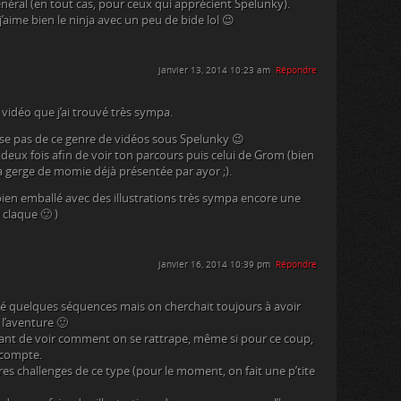
énéral (en tout cas, pour ceux qui apprécient Spelunky).
’aime bien le ninja avec un peu de bide lol 😉
janvier 13, 2014 10:23 am
Répondre
e vidéo que j’ai trouvé très sympa.
sse pas de ce genre de vidéos sous Spelunky 😉
éo deux fois afin de voir ton parcours puis celui de Grom (bien
la gerge de momie déjà présentée par ayor ;).
s bien emballé avec des illustrations très sympa encore une
l claque 🙂 )
janvier 16, 2014 10:39 pm
Répondre
tré quelques séquences mais on cherchait toujours à avoir
 l’aventure 🙂
rant de voir comment on se rattrape, même si pour ce coup,
i compte.
tres challenges de ce type (pour le moment, on fait une p’tite