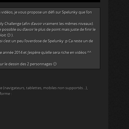
vidéos, je vous propose un défi sur Spelunky que l’on
e Daily Challenge (afin d’avoir vraiment les mêmes niveaux).
te possible ou d’avoir le plus de point mais juste de finir le
oit 🙂 ).
 si c’est un peu l’overdose de Spelunky :p Ca reste un de
année 2014 et j’espère qu’elle sera riche en vidéos ^^
our le dessin des 2 personnages 🙂
e (navigateurs, tablettes, mobiles non supportés…),
eforme :