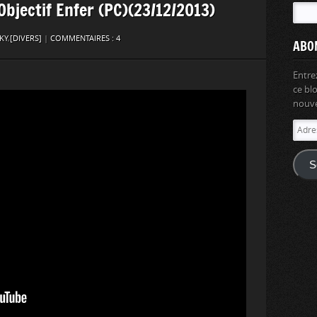
 Objectif Enfer (PC)(23/12/2013)
KY
,
[DIVERS]
|
COMMENTAIRES : 4
ABO
Entre
ce bl
nouvel
Adres
e-
mail
S