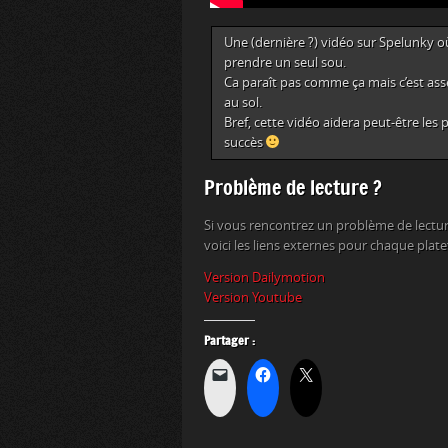
Une (dernière ?) vidéo sur Spelunky où ce
prendre un seul sou.
Ca paraît pas comme ça mais c’est assez
au sol.
Bref, cette vidéo aidera peut-être les
succès
Problème de lecture ?
Si vous rencontrez un problème de lectur
voici les liens externes pour chaque plat
Version Dailymotion
Version Youtube
Partager :