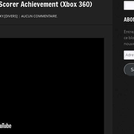
 Scorer Achievement (Xbox 360)
KY
,
[DIVERS]
|
AUCUN COMMENTAIRE.
ABO
Entre
ce bl
nouvel
Adres
e-
mail
S