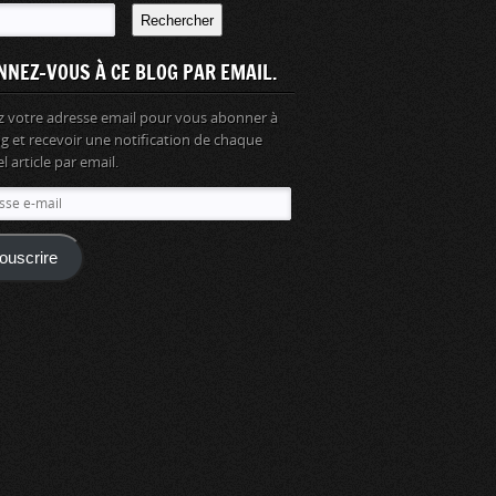
Rechercher
NNEZ-VOUS À CE BLOG PAR EMAIL.
z votre adresse email pour vous abonner à
og et recevoir une notification de chaque
 article par email.
se
ouscrire