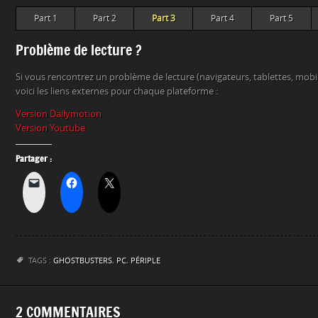
Part 1
Part 2
Part 3
Part 4
Part 5
Problème de lecture ?
Si vous rencontrez un problème de lecture (navigateurs, tablettes, mob
voici les liens externes pour chaque plateforme :
Version Dailymotion
Version Youtube
Partager :
TAGS :
GHOSTBUSTERS
,
PC
,
PÉRIPLE
2 COMMENTAIRES