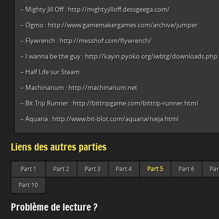
– Mighty Jill Off : http://mightyjilloff.dessgeega.com/
– Ogmo : http://www.gamemakergames.com/archive/jumper
– Flywrench : http://messhof.com/flywrench/
– I wanna be the guy : http://kayin.pyoko.org/iwbtg/downloads.php
– Half Life sur Steam
– Machinarium : http://machinarium.net
– Bit Trip Runner : http://bittripgame.com/bittrip-runner.html
– Aquaria : http://www.bit-blot.com/aquaria/naija.html
Liens des autres parties
Part 1
Part 2
Part 3
Part 4
Part 5
Part 6
Par
Part 10
Problème de lecture ?