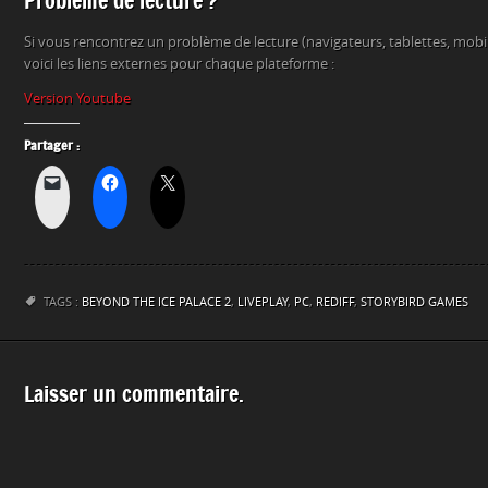
Problème de lecture ?
Si vous rencontrez un problème de lecture (navigateurs, tablettes, mob
voici les liens externes pour chaque plateforme :
Version Youtube
Partager :
TAGS :
BEYOND THE ICE PALACE 2
,
LIVEPLAY
,
PC
,
REDIFF
,
STORYBIRD GAMES
Laisser un commentaire.