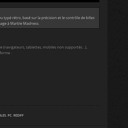
typé rétro, basé sur la précision et le contrôle de billes
mage à Marble Madness.
e (navigateurs, tablettes, mobiles non supportés…),
eforme :
BLES
,
PC
,
REDIFF