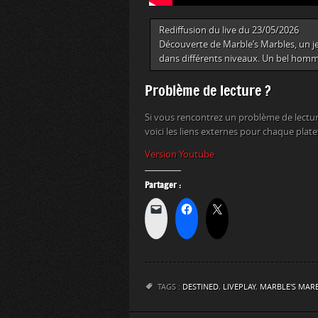
Rediffusion du live du 23/05/2026
Découverte de Marble’s Marbles, un jeu 
dans différents niveaux. Un bel hom
Problème de lecture ?
Si vous rencontrez un problème de lectur
voici les liens externes pour chaque plat
Version Youtube
Partager :
TAGS :
DESTINED
,
LIVEPLAY
,
MARBLE'S MAR