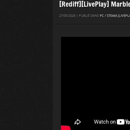
[Rediff][LivePlay] Marbl
27/05/2026 | PUBLIÉ DANS
PC / STEAM
,
[LIVEPL