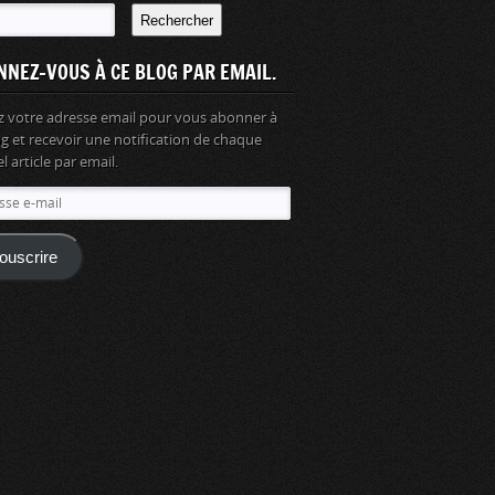
Rechercher
NNEZ-VOUS À CE BLOG PAR EMAIL.
z votre adresse email pour vous abonner à
og et recevoir une notification de chaque
 article par email.
se
ouscrire