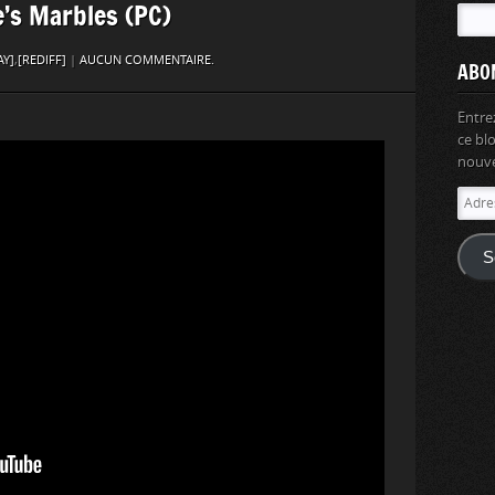
e’s Marbles (PC)
AY]
,
[REDIFF]
|
AUCUN COMMENTAIRE.
ABO
Entre
ce bl
nouvel
Adres
e-
mail
S