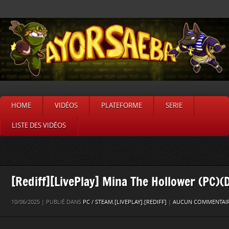
HOME
VIDÉOS
PLATEFORME
SERIE
LISTE DES VIDÉOS
[Rediff][LivePlay] Mina The Hollower (PC)(
10/06/2025 | PUBLIÉ DANS
PC / STEAM
,
[LIVEPLAY]
,
[REDIFF]
|
AUCUN COMMENTAIR