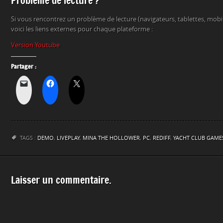
Problème de lecture ?
Si vous rencontrez un problème de lecture (navigateurs, tablettes, mob
voici les liens externes pour chaque plateforme :
Version Youtube
Partager :
TAGS :
DEMO
,
LIVEPLAY
,
MINA THE HOLLOWER
,
PC
,
REDIFF
,
YACHT CLUB GAME
Laisser un commentaire.