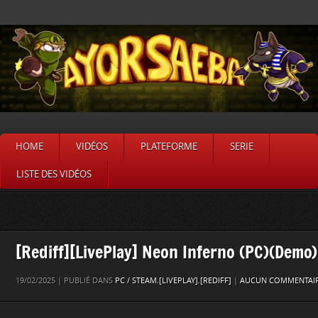
HOME
VIDÉOS
PLATEFORME
SERIE
LISTE DES VIDÉOS
[Rediff][LivePlay] Neon Inferno (PC)(Demo)
19/02/2025 | PUBLIÉ DANS
PC / STEAM
,
[LIVEPLAY]
,
[REDIFF]
|
AUCUN COMMENTAIR