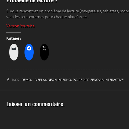
Problème de lecture ?
Si vous rencontrez un problème de lecture (navigateurs, tablettes, mob
voici les liens externes pour chaque plateforme :
Version Youtube
Partager :
TAGS :
DEMO
,
LIVEPLAY
,
NEON INFERNO
,
PC
,
REDIFF
,
ZENOVIA INTERACTIVE
Laisser un commentaire.