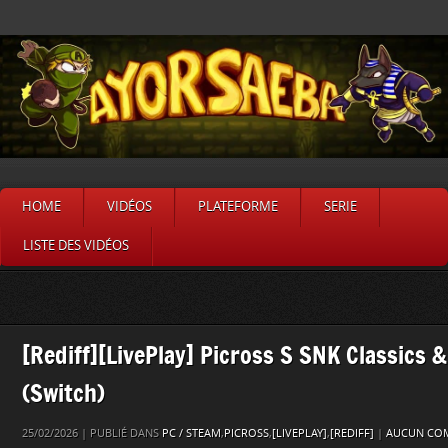
HOME
VIDÉOS
PLATEFORME
SERIE
LISTE DES VIDÉOS
[Rediff][LivePlay] Picross S SNK Classics 
(Switch)
25/02/2026 | PUBLIÉ DANS
PC / STEAM
,
PICROSS
,
[LIVEPLAY]
,
[REDIFF]
|
AUCUN COM