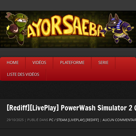
HOME
VIDÉOS
PLATEFORME
SERIE
LISTE DES VIDÉOS
[Rediff][LivePlay] PowerWash Simulator 2
29/10/2025 | PUBLIÉ DANS
PC / STEAM
,
[LIVEPLAY]
,
[REDIFF]
|
AUCUN COMMENTAIR