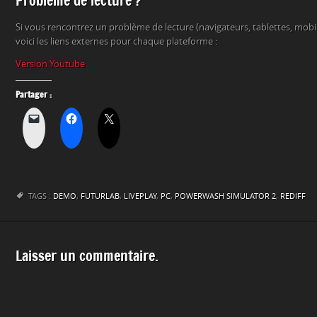
Problème de lecture ?
Si vous rencontrez un problème de lecture (navigateurs, tablettes, mob
voici les liens externes pour chaque plateforme :
Version Youtube
Partager :
TAGS :
DEMO
,
FUTURLAB
,
LIVEPLAY
,
PC
,
POWERWASH SIMULATOR 2
,
REDIFF
Laisser un commentaire.