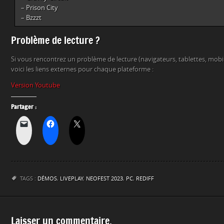
– Prison City
– Bzzzt
Problème de lecture ?
Si vous rencontrez un problème de lecture (navigateurs, tablettes, mob
voici les liens externes pour chaque plateforme :
Version Youtube
Partager :
TAGS :
DÉMOS
,
LIVEPLAY
,
NEOFEST 2023
,
PC
,
REDIFF
Laisser un commentaire.