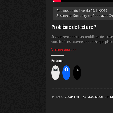
Rediffusion du Live du 09/11/2019
Session de Spelunky en Coop avec Grom
Problème de lecture ?
Si vous rencontrez un problème de lectur
voici les liens externes pour chaque plat
Version Youtube
Partager :
TAGS :
COOP
,
LIVEPLAY
,
MOSSMOUTH
,
REDI