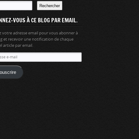
Rechercher
NNEZ-VOUS À CE BLOG PAR EMAIL.
z votre adresse email pour vous abonner à
og et recevoir une notification de chaque
 article par email.
se
ouscrire