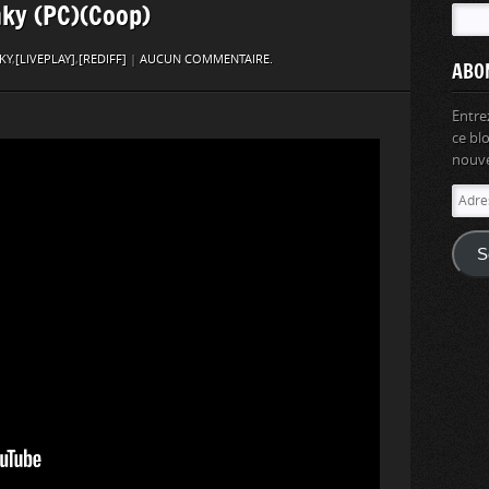
nky (PC)(Coop)
KY
,
[LIVEPLAY]
,
[REDIFF]
|
AUCUN COMMENTAIRE.
ABO
Entre
ce bl
nouvel
Adres
e-
mail
S