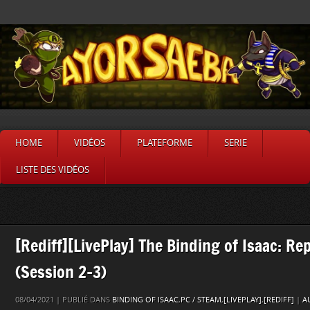
HOME
VIDÉOS
PLATEFORME
SERIE
LISTE DES VIDÉOS
[Rediff][LivePlay] The Binding of Isaac: R
(Session 2-3)
08/04/2021 | PUBLIÉ DANS
BINDING OF ISAAC
,
PC / STEAM
,
[LIVEPLAY]
,
[REDIFF]
|
A