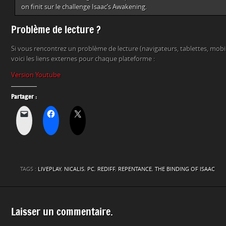
on finit sur le challenge Isaac’s Awakening.
Problème de lecture ?
Si vous rencontrez un problème de lecture (navigateurs, tablettes, mob
voici les liens externes pour chaque plateforme :
Version Youtube
Partager :
TAGS :
LIVEPLAY
,
NICALIS
,
PC
,
REDIFF
,
REPENTANCE
,
THE BINDING OF ISAAC
Laisser un commentaire.