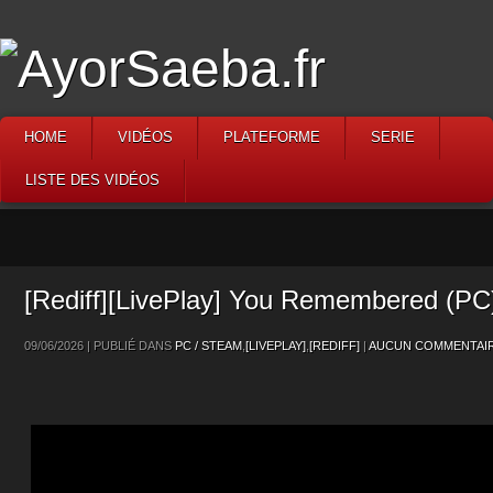
HOME
VIDÉOS
PLATEFORME
SERIE
LISTE DES VIDÉOS
[Rediff][LivePlay] You Remembered (P
09/06/2026 | PUBLIÉ DANS
PC / STEAM
,
[LIVEPLAY]
,
[REDIFF]
|
AUCUN COMMENTAIR