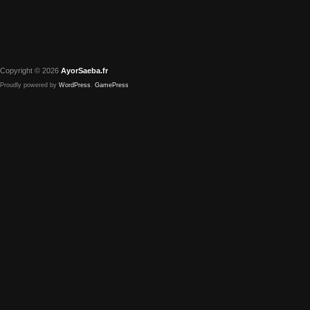
Copyright © 2026
AyorSaeba.fr
Proudly powered by
WordPress
.
GamePress