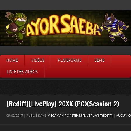
HOME
VIDÉOS
PLATEFORME
SERIE
LISTE DES VIDÉOS
[Rediff][LivePlay] 20XX (PC)(Session 2)
09/02/2017 | PUBLIÉ DANS
MEGAMAN
,
PC / STEAM
,
[LIVEPLAY]
,
[REDIFF]
|
AUCUN C