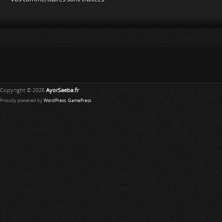
Copyright © 2026
AyorSaeba.fr
Proudly powered by
WordPress
.
GamePress