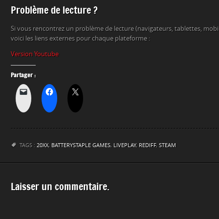
Problème de lecture ?
Si vous rencontrez un problème de lecture (navigateurs, tablettes, mob
voici les liens externes pour chaque plateforme :
Version Youtube
Partager :
TAGS :
20XX
,
BATTERYSTAPLE GAMES
,
LIVEPLAY
,
REDIFF
,
STEAM
Laisser un commentaire.