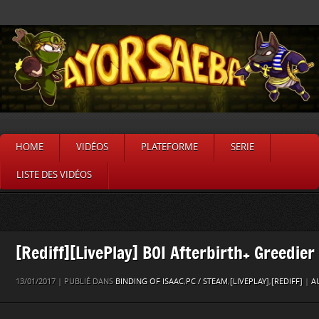
HOME
VIDÉOS
PLATEFORME
SERIE
LISTE DES VIDÉOS
[Rediff][LivePlay] BOI Afterbirth+ Greedier
13/01/2017 | PUBLIÉ DANS
BINDING OF ISAAC
,
PC / STEAM
,
[LIVEPLAY]
,
[REDIFF]
|
A