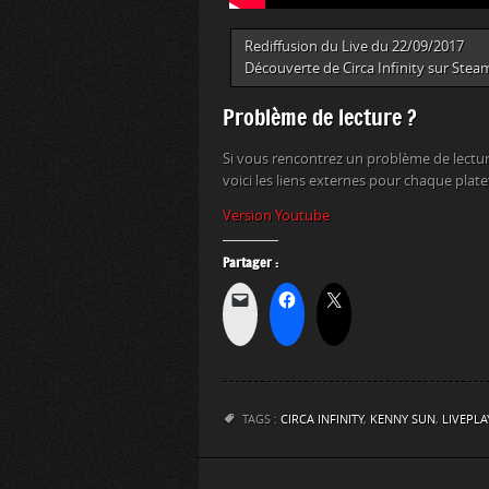
Rediffusion du Live du 22/09/2017
Découverte de Circa Infinity sur Stea
Problème de lecture ?
Si vous rencontrez un problème de lectur
voici les liens externes pour chaque plat
Version Youtube
Partager :
TAGS :
CIRCA INFINITY
,
KENNY SUN
,
LIVEPLA