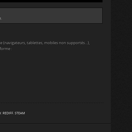
m.
e (navigateurs, tablettes, mobiles non supportés…),
eforme :
Y
,
REDIFF
,
STEAM