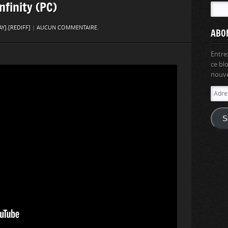
nfinity (PC)
AY]
,
[REDIFF]
|
AUCUN COMMENTAIRE.
ABO
Entre
ce bl
nouvel
Adres
e-
mail
S