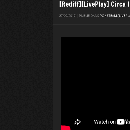
[Rediff][LivePlay] Circa I
27/09/2017 | PUBLIÉ DANS
PC / STEAM
,
[LIVEPL