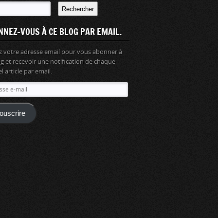
Rechercher
NNEZ-VOUS À CE BLOG PAR EMAIL.
z votre adresse email pour vous abonner à
og et recevoir une notification de chaque
 article par email.
se
ouscrire