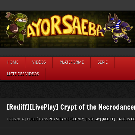
HOME
VIDÉOS
PLATEFORME
SERIE
LISTE DES VIDÉOS
[Rediff][LivePlay] Crypt of the Necrodance
13/08/2014 | PUBLIÉ DANS
PC / STEAM
,
SPELUNKY
,
[LIVEPLAY]
,
[REDIFF]
|
AUCUN C