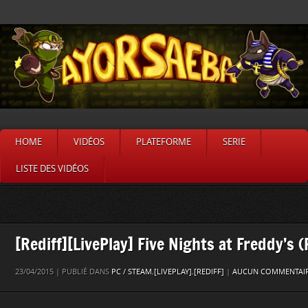
HOME
VIDÉOS
PLATEFORME
SERIE
LISTE DES VIDÉOS
[Rediff][LivePlay] Five Nights at Freddy’s (
23/04/2015 | PUBLIÉ DANS
PC / STEAM
,
[LIVEPLAY]
,
[REDIFF]
|
AUCUN COMMENTAIR