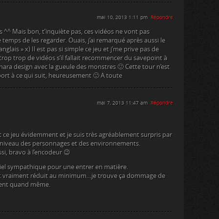
mai 10, 2013 1:11 pm
Répondre
rs ^^ Mais bon, t’inquiète pas, ces vidéos ne vont pas
le temps de les regarder. Ouais, j’ai remarqué après aussi le
glais » x) Il est pas si simple ce jeu et j’me prive pas de
 trop trop de vidéos s’il fallait recommencer du savepoint à
 chara design avec la gueule des monstres 🙂 Cette tour n’est
ort à ce qui suit, heureusement 🙂 A toute
mai 7, 2013 11:47 am
Répondre
t ce jeu évidemment et je suis très agréablement surpris par
au niveau des personnages et des environnements.
si, bravo à l’encodeur 😉
iel sympathique pour une entrer en matière.
est vraiment réduit au minimum…je trouve ça dommage de
ment quand même.