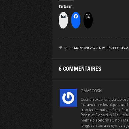
Partager :
TAGS :
MONSTER WORLD IV
,
PÉRIPLE
,
SEGA
6 COMMENTAIRES
OMARGOSH
C’est un excellent jeu ,color
fait avoir par les piques du 
trop facile mais en fait il fa
Pop’n et Donald in Maui Mall
même plateforme.Sinon Megad
longuet mais très sympa à j