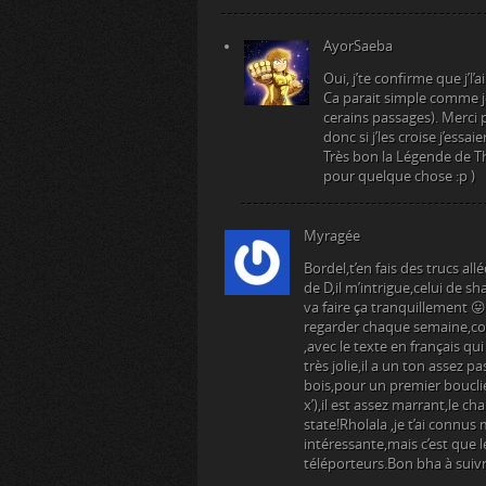
AyorSaeba
Oui, j’te confirme que j’l’
Ca parait simple comme jeu
cerains passages). Merci p
donc si j’les croise j’essaie
Très bon la Légende de Th
pour quelque chose :p )
Myragée
Bordel,t’en fais des trucs al
de D,il m’intrigue,celui de 
va faire ça tranquillement 😛 
regarder chaque semaine,comm
,avec le texte en français qu
très jolie,il a un ton assez pa
bois,pour un premier bouclie
x’),il est assez marrant,le char
state!Rholala ,je t’ai connus 
intéressante,mais c’est que l
téléporteurs.Bon bha à suivre