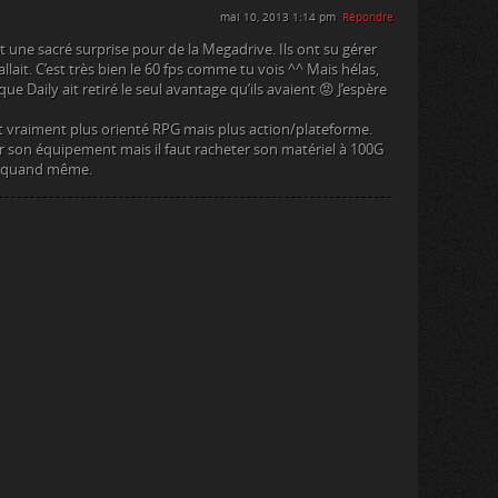
mai 10, 2013 1:14 pm
Répondre
t une sacré surprise pour de la Megadrive. Ils ont su gérer
lait. C’est très bien le 60 fps comme tu vois ^^ Mais hélas,
que Daily ait retiré le seul avantage qu’ils avaient 😡 J’espère
t vraiment plus orienté RPG mais plus action/plateforme.
r son équipement mais il faut racheter son matériel à 100G
me quand même.