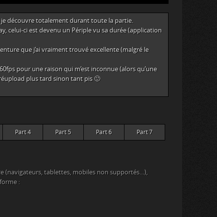
je découvre totalement durant toute la partie.
y, celui-ci est devenu un Périple vu sa durée (application
enture que j’ai vraiment trouvé excellente (malgré le
 60fps pour une raison qui m’est inconnue (alors qu’une
 réupload plus tard sinon tant pis 🙂
Part 4
Part 5
Part 6
Part 7
e (navigateurs, tablettes, mobiles non supportés…),
eforme :