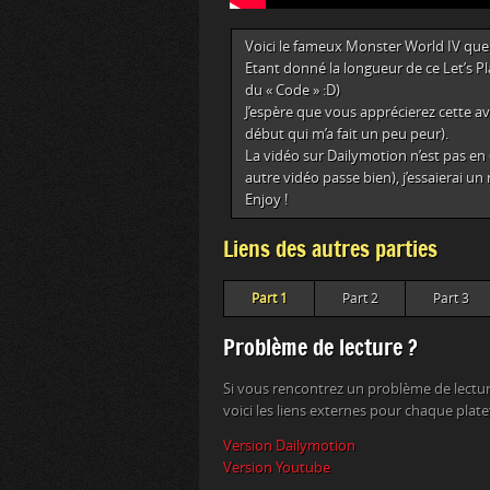
Voici le fameux Monster World IV que 
Etant donné la longueur de ce Let’s Pla
du « Code » :D)
J’espère que vous apprécierez cette av
début qui m’a fait un peu peur).
La vidéo sur Dailymotion n’est pas en
autre vidéo passe bien), j’essaierai un
Enjoy !
Liens des autres parties
Part 1
Part 2
Part 3
Problème de lecture ?
Si vous rencontrez un problème de lectur
voici les liens externes pour chaque plat
Version Dailymotion
Version Youtube