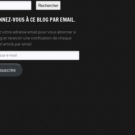
Rechercher
NNEZ-VOUS À CE BLOG PAR EMAIL.
z votre adresse email pour vous abonner à
og et recevoir une notification de chaque
 article par email.
se
ouscrire