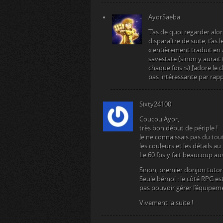
AyorSaeba
T’as de quoi regarder alo
disparaître de suite, t’as 
« entièrement traduit en an
savestate (sinon y aurait
chaque fois :s) J’adore le
pas intéressante par rapp
Sixty24100
Coucou Ayor,
très bon début de périple !
Je ne connaissais pas du tou
les couleurs et les détails 
Le 60 fps y fait beaucoup aus
Sinon, premier donjon tutor
Seule bémol : le côté RPG 
pas pouvoir gérer l’équipe
Vivement la suite !