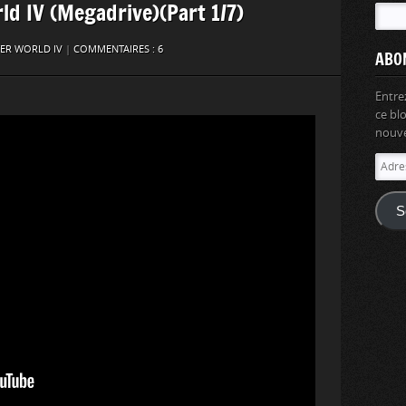
ld IV (Megadrive)(Part 1/7)
ER WORLD IV
|
COMMENTAIRES : 6
ABO
Entre
ce bl
nouvel
Adres
e-
mail
S