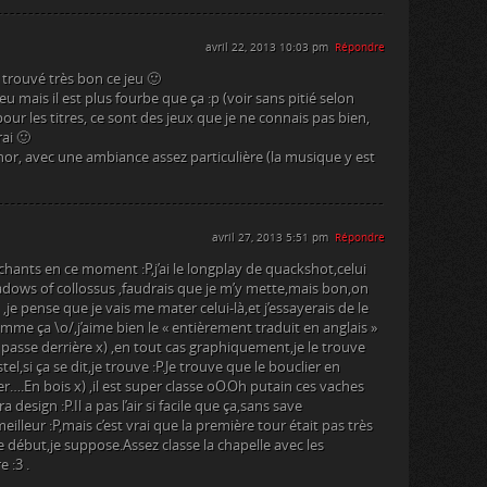
avril 22, 2013 10:03 pm
Répondre
ai trouvé très bon ce jeu 🙂
 mais il est plus fourbe que ça :p (voir sans pitié selon
our les titres, ce sont des jeux que je ne connais pas bien,
rai 🙂
or, avec une ambiance assez particulière (la musique y est
avril 27, 2013 5:51 pm
Répondre
léchants en ce moment :P,j’ai le longplay de quackshot,celui
shadows of collossus ,faudrais que je m’y mette,mais bon,on
,je pense que je vais me mater celui-là,et j’essayerais de le
e ça \o/,j’aime bien le « entièrement traduit en anglais »
i passe derrière x) ,en tout cas graphiquement,je le trouve
stel,si ça se dit,je trouve :P.Je trouve que le bouclier en
r….En bois x) ,il est super classe oO.Oh putain ces vaches
a design :P.Il a pas l’air si facile que ça,sans save
meilleur :P,mais c’est vrai que la première tour était pas très
e début,je suppose.Assez classe la chapelle avec les
 :3 .