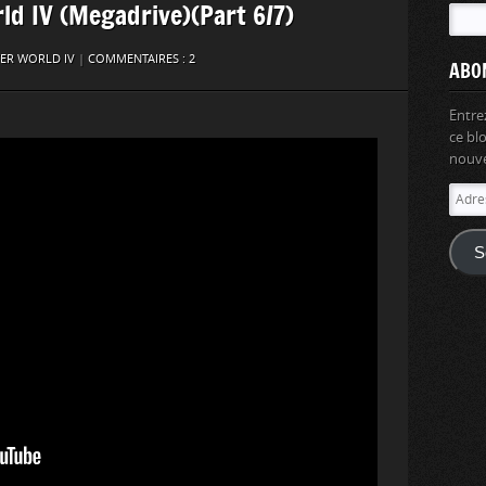
ld IV (Megadrive)(Part 6/7)
ER WORLD IV
|
COMMENTAIRES : 2
ABO
Entre
ce bl
nouvel
Adres
e-
mail
S