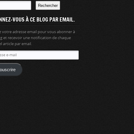
Rechercher
NNEZ-VOUS À CE BLOG PAR EMAIL.
z votre adresse email pour vous abonner à
og et recevoir une notification de chaque
 article par email.
se
ouscrire