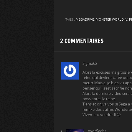
TAGS :
MEGADRIVE
,
MONSTER WORLD IV
,
P
2 COMMENTAIRES
Sigma62
Alors là excuses ma grossier
reine qui devient tarée ou
meurt.Mais ai je bien vu ap
penser qu’il s’est sacrifié no
Alors la derniere video sera d
boss apres la reine.
Tiens et on va voir si Sega 
remixe des autres Wonderb
Vivement vendredi 🙂
AyorSaeba