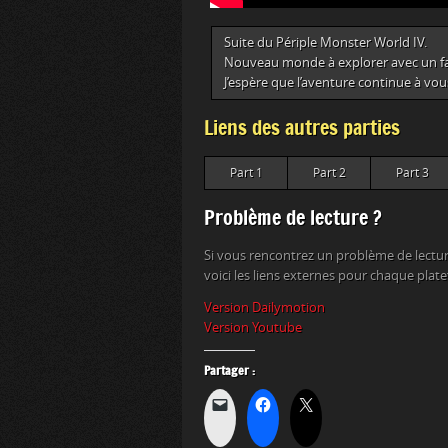
Suite du Périple Monster World IV.
Nouveau monde à explorer avec un fai
J’espère que l’aventure continue à vous
Liens des autres parties
Part 1
Part 2
Part 3
Problème de lecture ?
Si vous rencontrez un problème de lectur
voici les liens externes pour chaque plat
Version Dailymotion
Version Youtube
Partager :