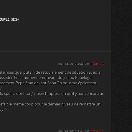
ÉRIPLE
,
SEGA
mai 13, 2013 4:48 pm
Répondre
eté mais quel putain de retournement de situation avec la
 possédée.Et le moment emouvant du jeu ou Pepelogos
parement Pepe était devant Asha.On pourrait également
n?
u spoil a donf car j’ai bien l’impression qu’il y aura encore un
a refait le meme coup pour le dernier niveau de remettre un
oy ^^
mai 14, 2013 7:44 am
Répondre