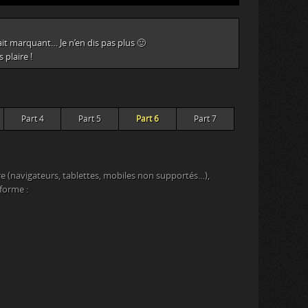
t marquant… Je n’en dis pas plus 🙂
 plaire !
Part 4
Part 5
Part 6
Part 7
e (navigateurs, tablettes, mobiles non supportés…),
eforme :