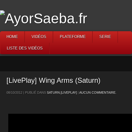
HOME
VIDÉOS
PLATEFORME
SERIE
LISTE DES VIDÉOS
[LivePlay] Wing Arms (Saturn)
08/10/2012 | PUBLIÉ DANS
SATURN
,
[LIVEPLAY]
|
AUCUN COMMENTAIRE.