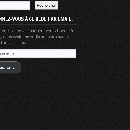
Rechercher
NNEZ-VOUS À CE BLOG PAR EMAIL.
z votre adresse email pour vous abonner à
og et recevoir une notification de chaque
 article par email.
se
ouscrire