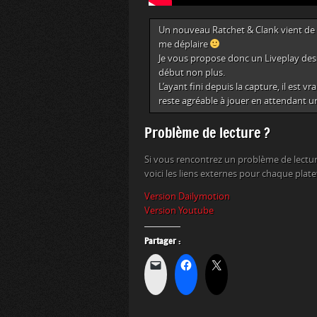
Un nouveau Ratchet & Clank vient de so
me déplaire
Je vous propose donc un Liveplay dessu
début non plus.
L’ayant fini depuis la capture, il est vr
reste agréable à jouer en attendant un
Problème de lecture ?
Si vous rencontrez un problème de lectur
voici les liens externes pour chaque plat
Version Dailymotion
Version Youtube
Partager :