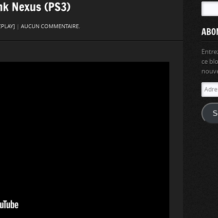
ank Nexus (PS3)
EPLAY]
|
AUCUN COMMENTAIRE.
ABO
Entre
ce bl
nouvel
Adres
e-
mail
S