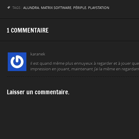
TAGS :
ALUNDRA
,
MATRIX SOFTWARE
,
PÉRIPLE
,
PLAYSTATION
1 COMMENTAIRE
karanek
il est quand même plus ennuyeux à regarder et à jouer que L
impression en jouant, maintenant j’ai la même en regardant
Laisser un commentaire.