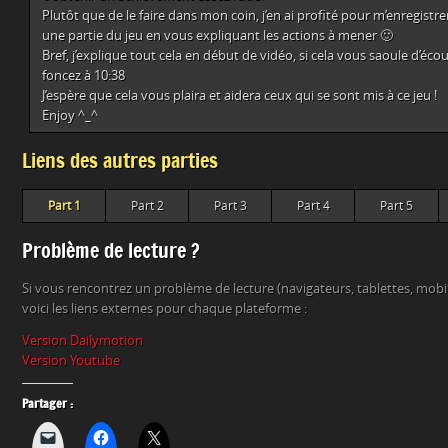
Plutôt que de le faire dans mon coin, j’en ai profité pour m’enregistr
une partie du jeu en vous expliquant les actions à mener 🙂
Bref, j’explique tout cela en début de vidéo, si cela vous saoule d’écou
foncez à 10:38
J’espère que cela vous plaira et aidera ceux qui se sont mis à ce jeu !
Enjoy ^_^
Liens des autres parties
Part 1
Part 2
Part 3
Part 4
Part 5
Problème de lecture ?
Si vous rencontrez un problème de lecture (navigateurs, tablettes, mob
voici les liens externes pour chaque plateforme :
Version Dailymotion
Version Youtube
Partager :