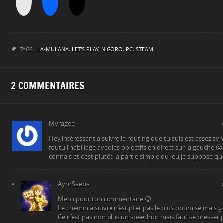
TAGS :
LA-MULANA
,
LET'S PLAY
,
NIGORO
,
PC
,
STEAM
2 COMMENTAIRES
Myragee
Hey,intéressant a suivre!le routing que tu suis est assez sym
foutu l’habillage avec les objectifs en direct sur la gauche 😮
connais et c’est plutôt la partie simple du jeu,je suppose qu
AyorSaeba
Merci pour ton commentaire 😉
Le chemin à suivre n’est ptet pas le plus optimisé mais 
Ce n’est pas non plus un speedrun mais faut se presser