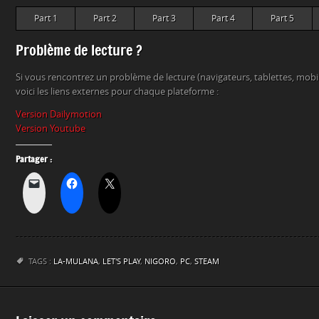
Part 1
Part 2
Part 3
Part 4
Part 5
Problème de lecture ?
Si vous rencontrez un problème de lecture (navigateurs, tablettes, mob
voici les liens externes pour chaque plateforme :
Version Dailymotion
Version Youtube
Partager :
TAGS :
LA-MULANA
,
LET'S PLAY
,
NIGORO
,
PC
,
STEAM