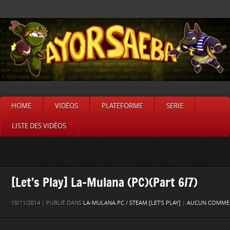
HOME
VIDÉOS
PLATEFORME
SERIE
LISTE DES VIDÉOS
[Let’s Play] La-Mulana (PC)(Part 6/7)
10/11/2014 | PUBLIÉ DANS
LA-MULANA
,
PC / STEAM
,
[LET'S PLAY]
|
AUCUN COMMEN