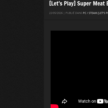
[Let’s Play] Super Meat 
22/05/2026 | PUBLIÉ DANS
PC / STEAM
,
[LET'S P