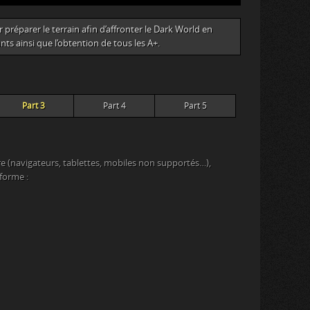
réparer le terrain afin d’affronter le Dark World en
ts ainsi que l’obtention de tous les A+.
Part 3
Part 4
Part 5
e (navigateurs, tablettes, mobiles non supportés…),
eforme :