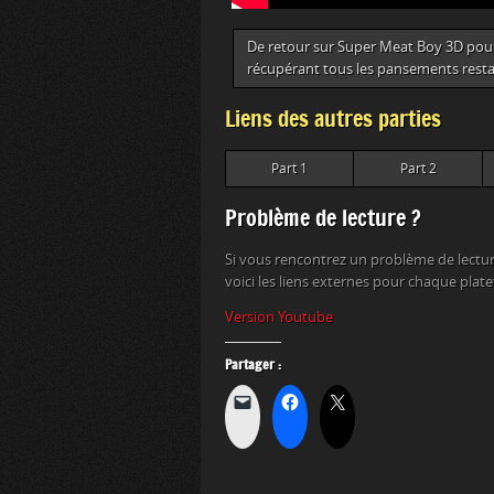
De retour sur Super Meat Boy 3D pour p
récupérant tous les pansements restan
Liens des autres parties
Part 1
Part 2
Problème de lecture ?
Si vous rencontrez un problème de lectur
voici les liens externes pour chaque plat
Version Youtube
Partager :