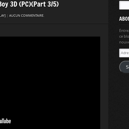
Boy 3D (PC)(Part 3/5)
LAY]
|
AUCUN COMMENTAIRE.
ABO
Entre
ce bl
nouvel
Adres
e-
mail
S