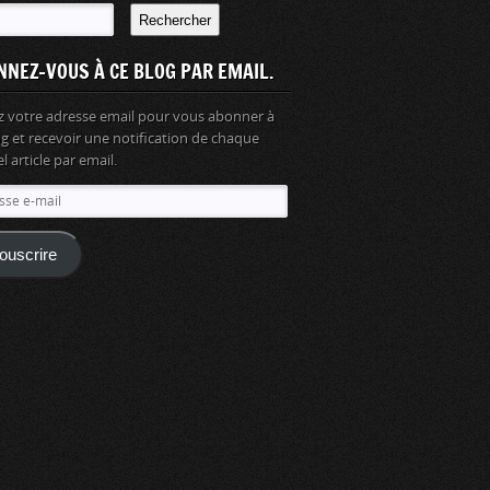
Rechercher
NNEZ-VOUS À CE BLOG PAR EMAIL.
z votre adresse email pour vous abonner à
og et recevoir une notification de chaque
 article par email.
se
ouscrire