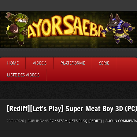
HOME
VIDÉOS
PLATEFORME
SERIE
LISTE DES VIDÉOS
[Rediff][Let’s Play] Super Meat Boy 3D (PC)
20/04/2026 | PUBLIÉ DANS
PC / STEAM
,
[LET'S PLAY]
,
[REDIFF]
|
AUCUN COMMENTAI