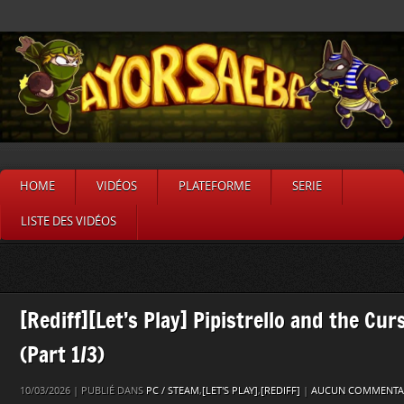
HOME
VIDÉOS
PLATEFORME
SERIE
LISTE DES VIDÉOS
[Rediff][Let’s Play] Pipistrello and the Cu
(Part 1/3)
10/03/2026 | PUBLIÉ DANS
PC / STEAM
,
[LET'S PLAY]
,
[REDIFF]
|
AUCUN COMMENTAI