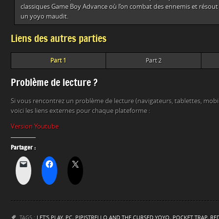
classiques Game Boy Advance où l’on combat des ennemis et résout d
un yoyo maudit.
Liens des autres parties
Part 1
Part 2
Problème de lecture ?
Si vous rencontrez un problème de lecture (navigateurs, tablettes, mob
voici les liens externes pour chaque plateforme :
Version Youtube
Partager :
TAGS :
LET'S PLAY
,
PC
,
PIPISTRELLO AND THE CURSED YOYO
,
POCKET TRAP
,
RED